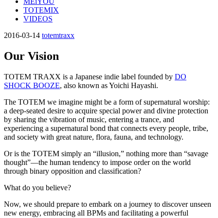
MEiYOU
TOTEMIX
VIDEOS
2016-03-14
totemtraxx
Our Vision
TOTEM TRAXX is a Japanese indie label founded by
DO
SHOCK BOOZE
, also known as Yoichi Hayashi.
The TOTEM we imagine might be a form of supernatural worship:
a deep-seated desire to acquire special power and divine protection
by sharing the vibration of music, entering a trance, and
experiencing a supernatural bond that connects every people, tribe,
and society with great nature, flora, fauna, and technology.
Or is the TOTEM simply an “illusion,” nothing more than “savage
thought”—the human tendency to impose order on the world
through binary opposition and classification?
What do you believe?
Now, we should prepare to embark on a journey to discover unseen
new energy, embracing all BPMs and facilitating a powerful