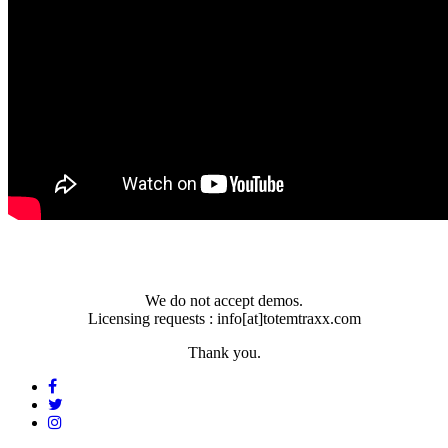
We do not accept demos.
Licensing requests : info[at]totemtraxx.com
Thank you.
Facebook
Twitter
リ
Instagram
リ
ン
リ
ン
ク