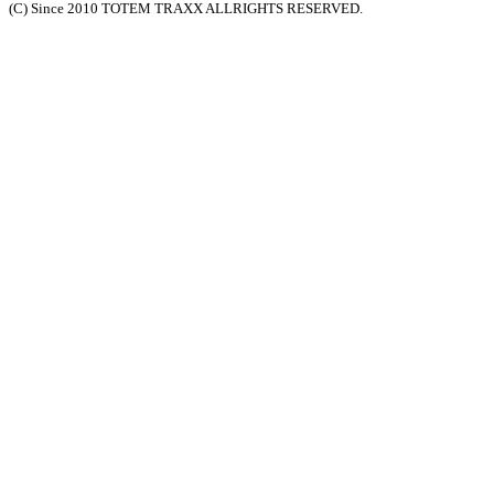
(C) Since 2010 TOTEM TRAXX ALLRIGHTS RESERVED.
ン
ク
ク