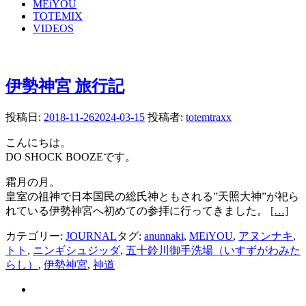
MEiYOU
TOTEMIX
VIDEOS
伊勢神宮 旅行記
投稿日:
2018-11-26
2024-03-15
投稿者:
totemtraxx
こんにちは。
DO SHOCK BOOZEです。
霜月の月。
皇室の祖神で日本国民の総氏神ともされる”天照大神”が祀ら
れている伊勢神宮へ初めての参拝に行ってきました。
[…]
カテゴリー:
JOURNAL
タグ:
anunnaki
,
MEiYOU
,
アヌンナキ
,
トト
,
ニンギシュジッダ
,
五十鈴川御手洗場（いすずがわみた
らし）
,
伊勢神宮
,
神道