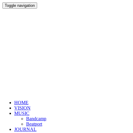
Toggle navigation
HOME
VISION
MUSIC
Bandcamp
Beatport
JOURNAL