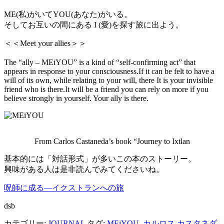
ME(私)がいてYOU(あなた)がいる。
そしてお互いの間にある I (愛)を探す旅に出よう。
＜＜Meet your allies＞＞
The “ally – MEiYOU” is a kind of “self-confirming act” that
appears in response to your consciousness.If it can be felt to have a
will of its own, while relating to your will, there It is your invisible
friend who is there.It will be a friend you can rely on more if you
believe strongly in yourself. Your ally is there.
From Carlos Castaneda’s book “Journey to Ixtlan
基本的には「対話形式」が多いこの本のストーリー。
興味がある人は是非読んでみてくださいね。
呪師に成る―イクストランへの旅
dsb
カテゴリー:
JOURNAL
タグ:
MEiYOU
,
カルロス カスタネダ
,