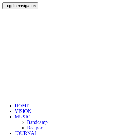
Toggle navigation
HOME
VISION
MUSIC
Bandcamp
Beatport
JOURNAL