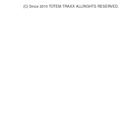
ク
ン
リ
こ
(C) Since 2010 TOTEM TRAXX ALLRIGHTS RESERVED.
ク
ン
と
ク
で
生
ま
れ
る
力