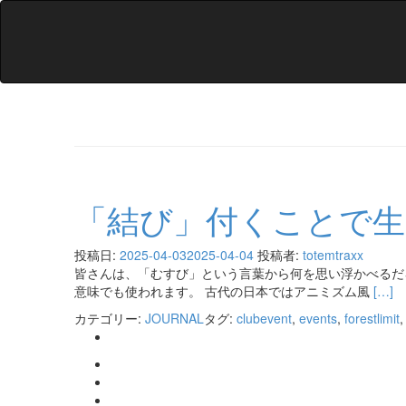
「結び」付くことで生
投稿日:
2025-04-03
2025-04-04
投稿者:
totemtraxx
皆さんは、「むすび」という言葉から何を思い浮かべるだ
Read
意味でも使われます。 古代の日本ではアニミズム風
[…]
more
カテゴリー:
JOURNAL
タグ:
clubevent
,
events
,
forestlimit
about
「結
Facebook
び」
リ
Twitter
付
ン
リ
Instagram
く