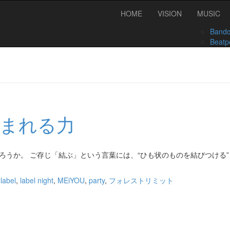
HOME
VISION
MUSIC
Band
Beatp
まれる力
ろうか。 ご存じ「結ぶ」という言葉には、“ひも状のものを結びつける
,
label
,
label night
,
MEiYOU
,
party
,
フォレストリミット